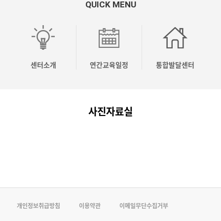
QUICK MENU
OO
OO
OO
[04.10]
[04.03]
응
시
시
시
2026
2026
놀
유
유
유
년
년
이
센터소개
연간교육일정
통합발달센터
치
치
치
상
상
코
원
원
원
반
반
칭
사진자료실
컨
컨
컨
기
기
전
설…
설…
설…
주…
주…
문…
개인정보취급방침
이용약관
이메일무단수집거부