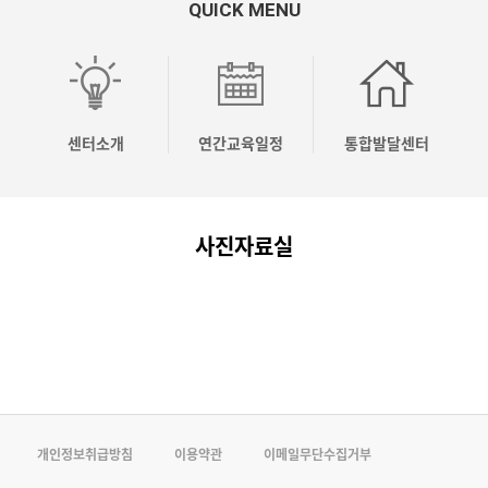
QUICK MENU
OO
OO
OO
[04.10]
[04.03]
응
시
시
시
2026
2026
놀
유
유
유
년
년
이
센터소개
연간교육일정
통합발달센터
치
치
치
상
상
코
원
원
원
반
반
칭
사진자료실
컨
컨
컨
기
기
전
설…
설…
설…
주…
주…
문…
개인정보취급방침
이용약관
이메일무단수집거부