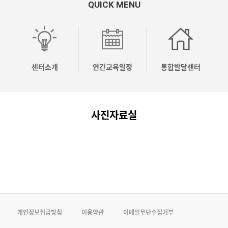
QUICK MENU
OO
OO
OO
[04.10]
[04.03]
응
시
시
시
2026
2026
놀
유
유
유
년
년
이
센터소개
연간교육일정
통합발달센터
치
치
치
상
상
코
원
원
원
반
반
칭
사진자료실
컨
컨
컨
기
기
전
설…
설…
설…
주…
주…
문…
개인정보취급방침
이용약관
이메일무단수집거부