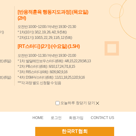
[반응적훈육 행동지도과정] (목요일)
(2H)
오전반 10:00~12:00 / 저녁반 19:30~21:30
7기)
* 1차(10기): 3/12, 19, 26, 4/2, 9 (5회)
* 2차(11기): 10/15, 22, 29, 11/5, 12 (5회)
[RT스터디] (2기) (수요일) (1.5H)
오전반 10:00~11:30 / 저녁반 19:30~21:00
(토) (6일)
* 1차: 발달레인보우스터디(6회) : 4/8,15,22,29,5/6,13
* 2차: PB스터디(6회) : 6/10,17,24,7/1,8,15
* 3차: RIS스터디(4회) : 8/26,9/2,9,16
(토) (6일)
* 4차: DSM-V스터디(6회) : 11/11,18,25,12/2,9,16
***각 과정 별도 신청할 수 있음
오늘하루 창닫기
닫기
HOME
로그인
회원가입
CONTACT US
한국RT협회