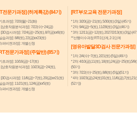
RT전문가과정] (하계특강) (84기)
[RT부모교육 전문가과정]
기초과정] : 7/20(월)~21(화)
* 1차: 3/20(금)~21(토), 5/30(토) (3일) (45기)
계 [상호작용분석과정] : 7/22(수)~24(금)
* 2차: 9/4(금)~5(토), 11/28(토) (3일) (46기)
 [3D검사과정] : 7/24(금)~25(토), 8/7(금)or8(토)
* 3차: 12/11(금)~12(토), 2027/2/13(토) (3일) (4
실습과정] : 8/8(토), 22(금)or23(토)
**선행이수과정 RTI 1단계, 2-1단계
 [슈퍼비젼과정] : 개별신청
[영유아발달3D검사 전문가과정]
[RT전문가과정] (주말반) (85기)
* 1차: 2/4(수)~7(토), 2/21(토) (5일) (49기)
기초과정] : 10/16(금)~17(토)
* 2차: 4/10(금),11(토), 18(토),24(금)~25(토),5/9
계 [상호작용분석과정] : 10/23(금)~24(토),
(50기)
* 3차: 7/22(수)~25(토), 8/8(토) (5일)(51기)
 [3D검사과정] : 11/6(금)~7(토), 20(금)or21(토)
* 4차: 10/23(금),24(토)31(토), 11/6(금),7(토),21
실습과정] : 11/21(토), 12/4(금)or5(토)
(52기))
 [슈퍼비젼과정] : 개별신청