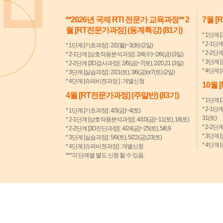
**2026년 국제 RTI 전문가 교육과정** 2
7월 [
월 [RT전문가과정] (동계특강) (81기)
* 1단계 [
* 2-1단
* 1단계 [기초과정] : 2/2(월)~3(화) (2일)
* 2-2단계
* 2-1단계 [상호작용분석과정] : 2/4(수)~2/6(금) (3일)
* 3단계 [
* 2-2단계 [3D검사과정] : 2/6(금)~7(토), 2/20,21 (3일)
* 4단계
* 3단계 [실습과정] : 2/21(토), 3/6(금)or7(토) (2일)
* 4단계 [슈퍼비젼과정 ] : 개별신청
10월 
4월 [RT전문가과정] (주말반) (83기)
* 1단계 [
* 2-1단
* 1단계 [기초과정] : 4/3(금)~4(토)
31(토)
* 2-1단계 [상호작용분석과정] : 4/10(금)~11(토), 18(토)
* 2-2단계
* 2-2단계 [3D진단과정] : 4/24(금)~25(토), 5/8,9
* 3단계 [
* 3단계 [실습과정] : 5/9(토), 5/22(금),23(토)
* 4단계
* 4단계 [슈퍼비젼과정] : 개별신청
***각 단계별 별도 신청 할 수 있음.