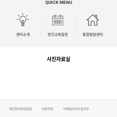
QUICK MENU
OO
OO
OO
[04.10]
[04.03]
응
시
시
시
2026
2026
놀
유
유
유
년
년
이
센터소개
연간교육일정
통합발달센터
치
치
치
상
상
코
원
원
원
반
반
칭
사진자료실
컨
컨
컨
기
기
전
설…
설…
설…
주…
주…
문…
개인정보취급방침
이용약관
이메일무단수집거부