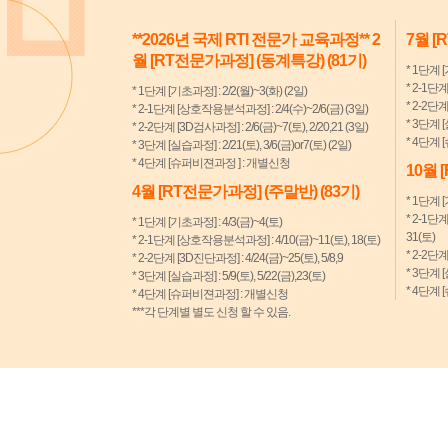
**2026년 국제 RTI 전문가 교육과정** 2
7월 [
월 [RT전문가과정] (동계특강) (81기)
* 1단계 [
* 2-1단
* 1단계 [기초과정] : 2/2(월)~3(화) (2일)
* 2-2단계
* 2-1단계 [상호작용분석과정] : 2/4(수)~2/6(금) (3일)
* 3단계 [
* 2-2단계 [3D검사과정] : 2/6(금)~7(토), 2/20,21 (3일)
* 4단계
* 3단계 [실습과정] : 2/21(토), 3/6(금)or7(토) (2일)
* 4단계 [슈퍼비젼과정 ] : 개별신청
10월 
4월 [RT전문가과정] (주말반) (83기)
* 1단계 [
* 2-1단
* 1단계 [기초과정] : 4/3(금)~4(토)
31(토)
* 2-1단계 [상호작용분석과정] : 4/10(금)~11(토), 18(토)
* 2-2단계
* 2-2단계 [3D진단과정] : 4/24(금)~25(토), 5/8,9
* 3단계 [
* 3단계 [실습과정] : 5/9(토), 5/22(금),23(토)
* 4단계
* 4단계 [슈퍼비젼과정] : 개별신청
***각 단계별 별도 신청 할 수 있음.