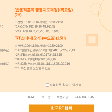
[반응적훈육 행동지도과정] (목요일)
(2H)
오전반 10:00~12:00 / 저녁반 19:30~21:30
7기)
* 1차(10기): 3/12, 19, 26, 4/2, 9 (5회)
* 2차(11기): 10/15, 22, 29, 11/5, 12 (5회)
[RT스터디] (2기) (수요일) (1.5H)
오전반 10:00~11:30 / 저녁반 19:30~21:00
(토) (6일)
* 1차: 발달레인보우스터디(6회) : 4/8,15,22,29,5/6,13
* 2차: PB스터디(6회) : 6/10,17,24,7/1,8,15
* 3차: RIS스터디(4회) : 8/26,9/2,9,16
(토) (6일)
* 4차: DSM-V스터디(6회) : 11/11,18,25,12/2,9,16
***각 과정 별도 신청할 수 있음
오늘하루 창닫기
닫기
HOME
로그인
회원가입
CONTACT US
한국RT협회