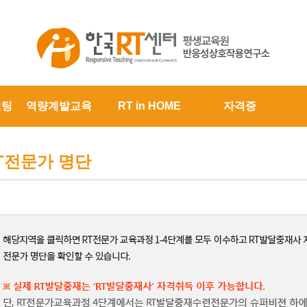
설팅
역량계발교육
RT in HOME
자격증
T전문가 명단