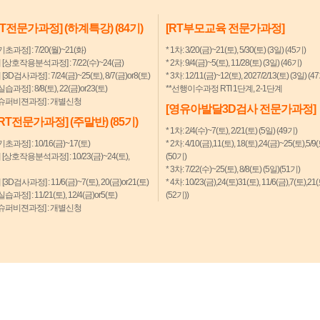
RT전문가과정] (하계특강) (84기)
[RT부모교육 전문가과정]
기초과정] : 7/20(월)~21(화)
* 1차: 3/20(금)~21(토), 5/30(토) (3일) (45기)
계 [상호작용분석과정] : 7/22(수)~24(금)
* 2차: 9/4(금)~5(토), 11/28(토) (3일) (46기)
 [3D검사과정] : 7/24(금)~25(토), 8/7(금)or8(토)
* 3차: 12/11(금)~12(토), 2027/2/13(토) (3일) (4
실습과정] : 8/8(토), 22(금)or23(토)
**선행이수과정 RTI 1단계, 2-1단계
 [슈퍼비젼과정] : 개별신청
[영유아발달3D검사 전문가과정]
[RT전문가과정] (주말반) (85기)
* 1차: 2/4(수)~7(토), 2/21(토) (5일) (49기)
기초과정] : 10/16(금)~17(토)
* 2차: 4/10(금),11(토), 18(토),24(금)~25(토),5/9
계 [상호작용분석과정] : 10/23(금)~24(토),
(50기)
* 3차: 7/22(수)~25(토), 8/8(토) (5일)(51기)
 [3D검사과정] : 11/6(금)~7(토), 20(금)or21(토)
* 4차: 10/23(금),24(토)31(토), 11/6(금),7(토),21
실습과정] : 11/21(토), 12/4(금)or5(토)
(52기))
 [슈퍼비젼과정] : 개별신청