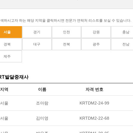
검색하시고자 하는 해당 지역을 클릭하시면 전문가 연락처 리스트를 보실 수 있습니다.
서울
경기
인천
강원
충남
경북
대구
전북
광주
전남
제주
RT발달중재사
지역
이름
자격 번호
서울
조아람
KRTDM2-24-99
서울
김미영
KRTDM2-22-68