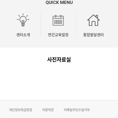
QUICK MENU
OO
OO
OO
[04.10]
[04.03]
응
시
시
시
2026
2026
놀
유
유
유
년
년
이
센터소개
연간교육일정
통합발달센터
치
치
치
상
상
코
원
원
원
반
반
칭
사진자료실
컨
컨
컨
기
기
전
설…
설…
설…
주…
주…
문…
개인정보취급방침
이용약관
이메일무단수집거부