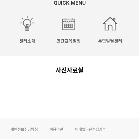
QUICK MENU
OO
OO
OO
[04.10]
[04.03]
응
시
시
시
2026
2026
놀
유
유
유
년
년
이
센터소개
연간교육일정
통합발달센터
치
치
치
상
상
코
원
원
원
반
반
칭
사진자료실
컨
컨
컨
기
기
전
설…
설…
설…
주…
주…
문…
개인정보취급방침
이용약관
이메일무단수집거부