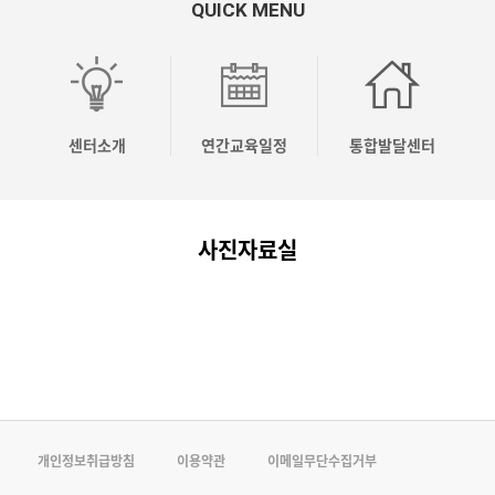
QUICK MENU
OO
OO
OO
[04.10]
[04.03]
응
시
시
시
2026
2026
놀
유
유
유
년
년
이
센터소개
연간교육일정
통합발달센터
치
치
치
상
상
코
원
원
원
반
반
칭
사진자료실
컨
컨
컨
기
기
전
설…
설…
설…
주…
주…
문…
개인정보취급방침
이용약관
이메일무단수집거부