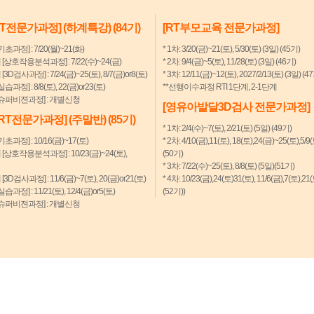
RT전문가과정] (하계특강) (84기)
[RT부모교육 전문가과정]
기초과정] : 7/20(월)~21(화)
* 1차: 3/20(금)~21(토), 5/30(토) (3일) (45기)
계 [상호작용분석과정] : 7/22(수)~24(금)
* 2차: 9/4(금)~5(토), 11/28(토) (3일) (46기)
 [3D검사과정] : 7/24(금)~25(토), 8/7(금)or8(토)
* 3차: 12/11(금)~12(토), 2027/2/13(토) (3일) (4
실습과정] : 8/8(토), 22(금)or23(토)
**선행이수과정 RTI 1단계, 2-1단계
 [슈퍼비젼과정] : 개별신청
[영유아발달3D검사 전문가과정]
[RT전문가과정] (주말반) (85기)
* 1차: 2/4(수)~7(토), 2/21(토) (5일) (49기)
기초과정] : 10/16(금)~17(토)
* 2차: 4/10(금),11(토), 18(토),24(금)~25(토),5/9
계 [상호작용분석과정] : 10/23(금)~24(토),
(50기)
* 3차: 7/22(수)~25(토), 8/8(토) (5일)(51기)
 [3D검사과정] : 11/6(금)~7(토), 20(금)or21(토)
* 4차: 10/23(금),24(토)31(토), 11/6(금),7(토),21
실습과정] : 11/21(토), 12/4(금)or5(토)
(52기))
 [슈퍼비젼과정] : 개별신청