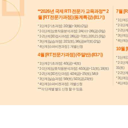
**2026년 국제 RTI 전문가 교육과정** 2
7월 [
월 [RT전문가과정] (동계특강) (81기)
* 1단계 [
* 2-1단
* 1단계 [기초과정] : 2/2(월)~3(화) (2일)
* 2-2단계
* 2-1단계 [상호작용분석과정] : 2/4(수)~2/6(금) (3일)
* 3단계 [
* 2-2단계 [3D검사과정] : 2/6(금)~7(토), 2/20,21 (3일)
* 4단계
* 3단계 [실습과정] : 2/21(토), 3/6(금)or7(토) (2일)
* 4단계 [슈퍼비젼과정 ] : 개별신청
10월 
4월 [RT전문가과정] (주말반) (83기)
* 1단계 [
* 2-1단
* 1단계 [기초과정] : 4/3(금)~4(토)
31(토)
* 2-1단계 [상호작용분석과정] : 4/10(금)~11(토), 18(토)
* 2-2단계
* 2-2단계 [3D진단과정] : 4/24(금)~25(토), 5/8,9
* 3단계 [
* 3단계 [실습과정] : 5/9(토), 5/22(금),23(토)
* 4단계
* 4단계 [슈퍼비젼과정] : 개별신청
***각 단계별 별도 신청 할 수 있음.