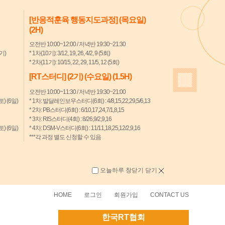
[반응적훈육 행동지도과정] (목요일)
(2H)
오전반 10:00~12:00 / 저녁반 19:30~21:30
7기)
* 1차(10기): 3/12, 19, 26, 4/2, 9 (5회)
* 2차(11기): 10/15, 22, 29, 11/5, 12 (5회)
[RT스터디] (2기) (수요일) (1.5H)
오전반 10:00~11:30 / 저녁반 19:30~21:00
(토) (6일)
* 1차: 발달레인보우스터디(6회) : 4/8,15,22,29,5/6,13
* 2차: PB스터디(6회) : 6/10,17,24,7/1,8,15
* 3차: RIS스터디(4회) : 8/26,9/2,9,16
(토) (6일)
* 4차: DSM-V스터디(6회) : 11/11,18,25,12/2,9,16
***각 과정 별도 신청할 수 있음
오늘하루 창닫기
닫기
HOME
로그인
회원가입
CONTACT US
한국RT협회