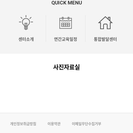
QUICK MENU
OO
OO
OO
[04.10]
[04.03]
응
시
시
시
2026
2026
놀
유
유
유
년
년
이
센터소개
연간교육일정
통합발달센터
치
치
치
상
상
코
원
원
원
반
반
칭
사진자료실
컨
컨
컨
기
기
전
설…
설…
설…
주…
주…
문…
개인정보취급방침
이용약관
이메일무단수집거부